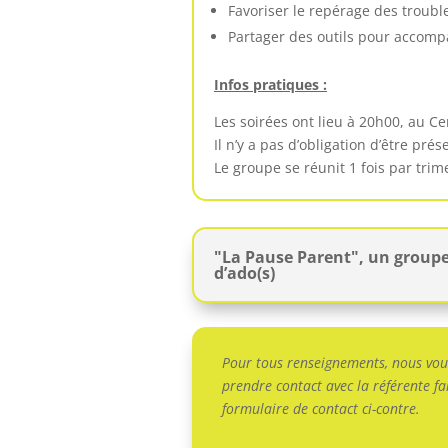
Favoriser le repérage des trouble
Partager des outils pour accomp
Infos pratiques :
Les soirées ont lieu à 20h00, au C
Il n’y a pas d’obligation d’être pr
Le groupe se réunit 1 fois par trim
"La Pause Parent", un groupe
d’ado(s)
Pour tous renseignements, nous vous
prendre contact avec la référente fam
formulaire de contact ci-contre.