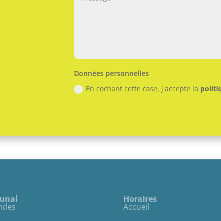
Données personnelles
En cochant cette case, j'accepte la
politi
munal
Horaires
ndes
Accueil