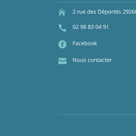
2 rue des Déportés 292

02 98 83 04 91

Facebook

Nous contacter
