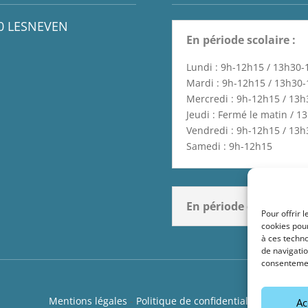
60 LESNEVEN
En période scolaire :
Lundi : 9h-12h15 / 13h30
Mardi : 9h-12h15 / 13h30
Mercredi : 9h-12h15 / 13
Jeudi : Fermé le matin / 
Vendredi : 9h-12h15 / 13
Samedi : 9h-12h15
En période de vacances
Pour offrir 
cookies pour
à ces techn
de navigatio
consentement
Mentions légales
-
Politique de confidentialité
Ac