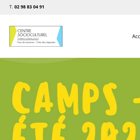
T.
02 98 83 04 91
Acc