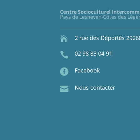
Centre Socioculturel Intercom
Pays de Lesneven-Côtes des Lége
2 rue des Déportés 292

02 98 83 04 91

Facebook

Nous contacter
