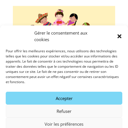
Gérer le consentement aux
cookies
Pour offrir les meilleures expériences, nous utilisons des technologies
telles que les cookies pour stocker et/ou accéder aux informations des
Programmes ETE 2026 ALSH / Pass’loisirs
appareils. Le fait de consentir à ces technologies nous permettra de
par
centresocio
|
Jan 30, 2023
|
Uncategorized
traiter des données telles que le comportement de navigation ou les ID
uniques sur ce site. Le fait de ne pas consentir ou de retirer son
consentement peut avoir un effet négatif sur certaines caractéristiques
Les programmes pour les vacances de l’été 2026
et fonctions.
P’tits mousse été 2026 Pirates été 2026 Vikings été
2026 Loup de Mer été 2026 Corsaires été 2026 Club
Aventure été 2026 PASS’LOISIRS été 2026 ...
Accepter
Refuser
Voir les préférences