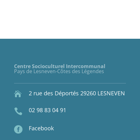
Centre Socioculturel Intercommunal
Pays de Lesneven-Côtes des Légendes
2 rue des Déportés 29260 LESNEVEN

02 98 83 04 91

Facebook
