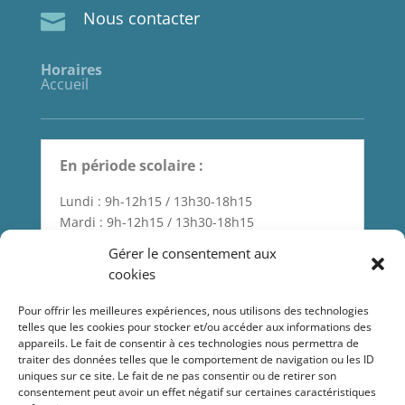
Nous contacter

Horaires
Accueil
En période scolaire :
Lundi : 9h-12h15 / 13h30-18h15
Mardi : 9h-12h15 / 13h30-18h15
Mercredi : 9h-12h15 / 13h30-18h15
Gérer le consentement aux
Jeudi : Fermé le matin / 13h30-18h15
cookies
Vendredi : 9h-12h15 / 13h30-18h15
Samedi : 9h-12h15
Pour offrir les meilleures expériences, nous utilisons des technologies
telles que les cookies pour stocker et/ou accéder aux informations des
appareils. Le fait de consentir à ces technologies nous permettra de
traiter des données telles que le comportement de navigation ou les ID
En période de vacances scolaires
uniques sur ce site. Le fait de ne pas consentir ou de retirer son
:
consentement peut avoir un effet négatif sur certaines caractéristiques